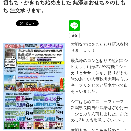
切もち・かきもち始めました 無添加おせち＆のしも
ち 注文承ります。
大切な方にをこだわり新米を贈
りましょう！
最高峰のコシと粘りの魚沼コシ
ヒカリ、山形のJAS有機コシヒ
カリとササニシキ、粘りがもち
米のあまい人気秋田大潟村ミル
キープリンセスと新米すべて出
そろいました。
今年はじめてニューフェース
新潟県長岡自然栽培はざかけ米
コシヒカリ入荷しました。おた
めし2ｋｇも用意しています。
生切もち・かきもち始めました