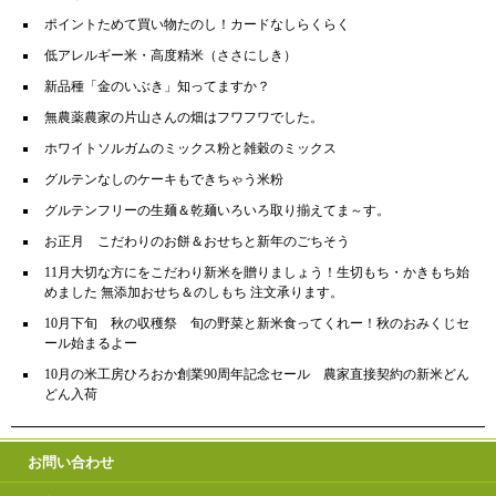
ポイントためて買い物たのし！カードなしらくらく
低アレルギー米・高度精米（ささにしき）
新品種「金のいぶき」知ってますか？
無農薬農家の片山さんの畑はフワフワでした。
ホワイトソルガムのミックス粉と雑穀のミックス
グルテンなしのケーキもできちゃう米粉
グルテンフリーの生麺＆乾麺いろいろ取り揃えてま～す。
お正月 こだわりのお餅＆おせちと新年のごちそう
11月大切な方にをこだわり新米を贈りましょう！生切もち・かきもち始
めました 無添加おせち＆のしもち 注文承ります。
10月下旬 秋の収穫祭 旬の野菜と新米食ってくれー！秋のおみくじセ
ール始まるよー
10月の米工房ひろおか創業90周年記念セール 農家直接契約の新米どん
どん入荷
お問い合わせ